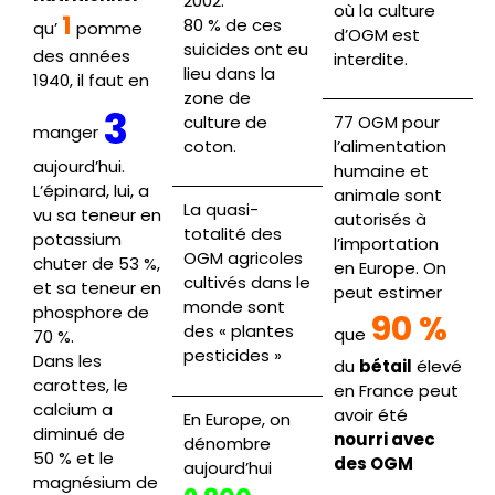
2002.
où la culture
1
80 % de ces
qu’
pomme
d’OGM est
suicides ont eu
des années
interdite.
lieu dans la
1940, il faut en
zone de
3
culture de
77 OGM pour
manger
coton.
l’alimentation
aujourd’hui.
humaine et
L’épinard, lui, a
animale sont
La quasi-
vu sa teneur en
autorisés à
totalité des
potassium
l’importation
OGM agricoles
chuter de 53 %,
en Europe. On
cultivés dans le
et sa teneur en
peut estimer
monde sont
phosphore de
90 %
des « plantes
que
70 %.
pesticides »
Dans les
du
bétail
élevé
carottes, le
en France peut
calcium a
avoir été
En Europe, on
diminué de
nourri avec
dénombre
50 % et le
des OGM
aujourd’hui
magnésium de