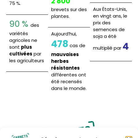
2 800
75 %.
Aux États-Unis,
brevets sur des
en vingt ans, le
plantes.
90 %
prix des
des
semences de
variétés
Aujourd’hui,
soja a été
agricoles ne
478
4
cas de
sont
plus
multiplié par
cultivées
par
mauvaises
les agriculteurs
herbes
résistantes
différentes ont
été recensés
dans le monde.