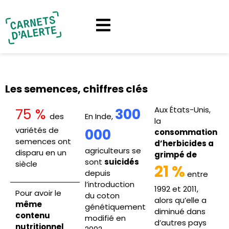
Les semences, chiffres clés
Aux États-Unis,
75 %
300
des
En Inde,
la
variétés de
000
consommation
semences ont
d’herbicides a
agriculteurs se
disparu en un
grimpé de
sont
suicidés
siècle
21 %
depuis
entre
l’introduction
1992 et 2011,
Pour avoir le
du coton
alors qu’elle a
même
génétiquement
diminué dans
contenu
modifié en
d’autres pays
nutritionnel