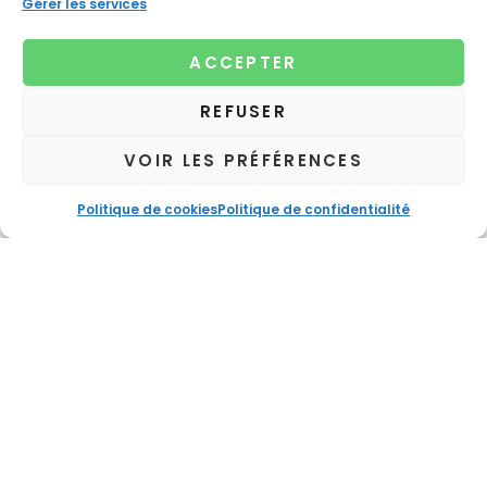
Gérer les services
ACCEPTER
REFUSER
VOIR LES PRÉFÉRENCES
Politique de cookies
Politique de confidentialité
Pour en savoir plus lire notre livre :
Les semences, un
patrimoine vital en voie de disparition