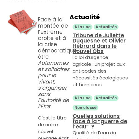
Actualité
Face à la
montée de
A la une
Actualités
l’extrême
Tribune de Juliette
droite et à
Duquesne et Olivier
la crise
Hébrard dans le
démocratique :
Nouvel Obs
être
La loi d’urgence
Autonomes
agricole : un projet aux
et solidaires
antipodes des
pour le
nécessités écologiques
vivant,
et humaines
s’organiser
sans
A la une
Actualités
l’autorité de
l’État.
Non classé
Quelles solutions
C’est le titre
face à la “guerre de
de notre
l’eau” ?
nouvel
Qualité de l’eau du
ouvrage écrit