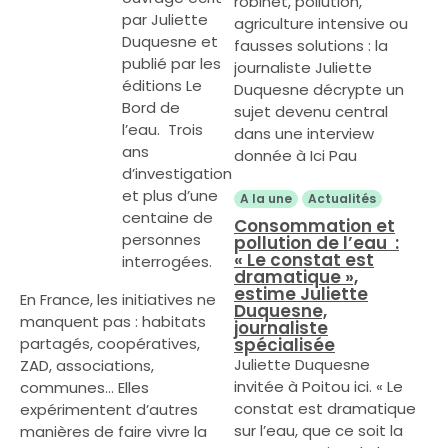
robinet, pollution,
par Juliette
agriculture intensive ou
Duquesne et
fausses solutions : la
publié par les
journaliste Juliette
éditions Le
Duquesne décrypte un
Bord de
sujet devenu central
l’eau. Trois
dans une interview
ans
donnée à Ici Pau
d’investigation
et plus d’une
A la une
Actualités
centaine de
Consommation et
personnes
pollution de l’eau :
« Le constat est
interrogées.
dramatique »,
estime Juliette
En France, les initiatives ne
Duquesne,
manquent pas : habitats
journaliste
partagés, coopératives,
spécialisée
Juliette Duquesne
ZAD, associations,
invitée à Poitou ici. « Le
communes… Elles
constat est dramatique
expérimentent d’autres
sur l’eau, que ce soit la
manières de faire vivre la