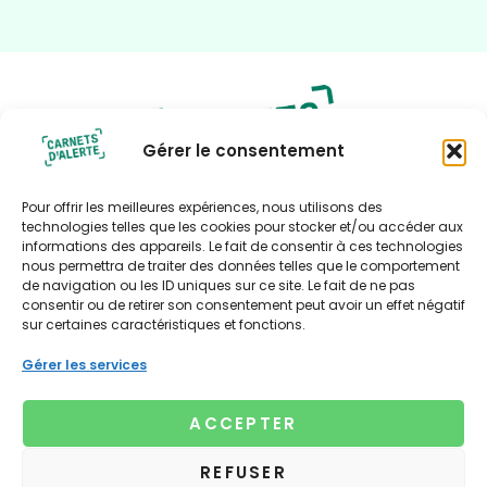
Gérer le consentement
Pour offrir les meilleures expériences, nous utilisons des
technologies telles que les cookies pour stocker et/ou accéder aux
informations des appareils. Le fait de consentir à ces technologies
nous permettra de traiter des données telles que le comportement
Politique de confidentialité
de navigation ou les ID uniques sur ce site. Le fait de ne pas
consentir ou de retirer son consentement peut avoir un effet négatif
Politique de cookies (UE)
sur certaines caractéristiques et fonctions.
Contact
Contact presse
Gérer les services
Xavière Bourbonnaud
Tél : 06 67 05 75 79
ACCEPTER
xaviere@lagencenouvelleculture.fr
© 2025 Carnets d'alerte. Toute reproduction, intégrale
REFUSER