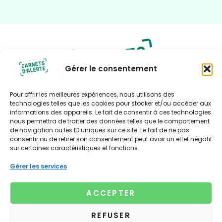
Gérer le consentement
Pour offrir les meilleures expériences, nous utilisons des
technologies telles que les cookies pour stocker et/ou accéder aux
informations des appareils. Le fait de consentir à ces technologies
nous permettra de traiter des données telles que le comportement
Politique de confidentialité
de navigation ou les ID uniques sur ce site. Le fait de ne pas
consentir ou de retirer son consentement peut avoir un effet négatif
Politique de cookies (UE)
sur certaines caractéristiques et fonctions.
Contact
Contact presse
Gérer les services
Xavière Bourbonnaud
Tél : 06 67 05 75 79
ACCEPTER
xaviere@lagencenouvelleculture.fr
© 2025 Carnets d'alerte. Toute reproduction, intégrale
REFUSER