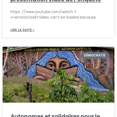
https ://www.youtube.com/watch ?
v=emdJtOoA1iYVideo can’t be loaded because
LIRE LA SUITE »
DÉMOCRATIE
Autonomes et solidaires pour le