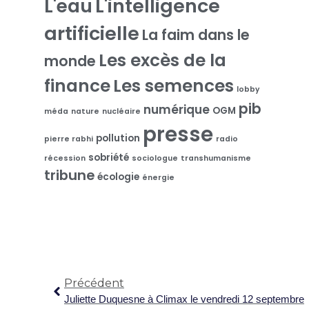
L'intelligence
L'eau
artificielle
La faim dans le
Les excès de la
monde
finance
Les semences
lobby
pib
numérique
OGM
méda
nature
nucléaire
presse
pollution
pierre rabhi
radio
sobriété
récession
sociologue
transhumanisme
tribune
écologie
énergie
Précédent
Juliette Duquesne à Climax le vendredi 12 septembre