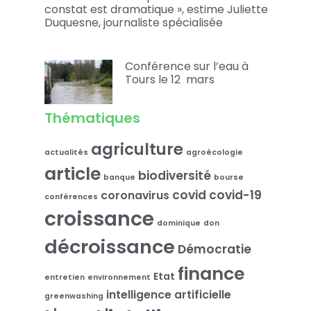
constat est dramatique », estime Juliette
Duquesne, journaliste spécialisée
Conférence sur l’eau à
Tours le 12 mars
Thématiques
agriculture
actualités
agroécologie
article
biodiversité
banque
bourse
covid
covid-19
coronavirus
conférences
croissance
dominique
don
décroissance
Démocratie
finance
Etat
entretien
environnement
intelligence artificielle
greenwashing