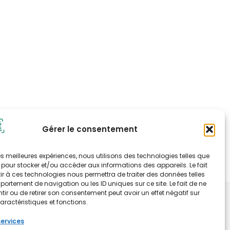
Gérer le consentement
 les meilleures expériences, nous utilisons des technologies telles que
 pour stocker et/ou accéder aux informations des appareils. Le fait
r à ces technologies nous permettra de traiter des données telles
ortement de navigation ou les ID uniques sur ce site. Le fait de ne
ir ou de retirer son consentement peut avoir un effet négatif sur
tion, intégrale ou partielle des éléments du site est
aractéristiques et fonctions.
préalable de Carnets d'alerte.
services