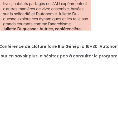
Conférence de clôture foire Bio Génépi à 16H30. Autonome
Pour en savoir plus, n’hésitez pas à consulter le progra