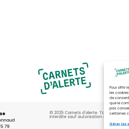
Pour offrir
les cookies
de consenti
que le comp
pas consent
© 2025 Carnets d'alerte. Toute reproduc
se
certaines c
interdite sauf autorisation expresse et 
bonnaud
Gérer les 
75 79