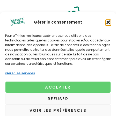
Gérer le consentement
Pour offrir les meilleures expériences, nous utilisons des
technologies telles que les cookies pour stocker et/ou accéder aux
informations des appareils. Le fait de consentir à ces technologies
nous permettra de traiter des données telles que le comportement
Politique de confidentialité
de navigation ou les ID uniques sur ce site. Le fait de ne pas
consentir ou de retirer son consentement peut avoir un effet négatif
Politique de cookies (UE)
sur certaines caractéristiques et fonctions.
Contact
Contact presse
Gérer les services
Xavière Bourbonnaud
Tél : 06 67 05 75 79
ACCEPTER
xaviere@lagencenouvelleculture.fr
© 2025 Carnets d'alerte. Toute reproduction, intégrale
REFUSER
ou partielle des éléments du site est interdite sauf
autorisation expresse et préalable de Carnets d'alerte.
VOIR LES PRÉFÉRENCES