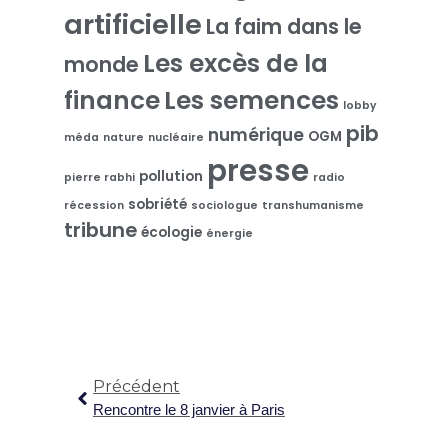
artificielle
La faim dans le
Les excès de la
monde
finance
Les semences
lobby
pib
numérique
OGM
méda
nature
nucléaire
presse
pollution
pierre rabhi
radio
sobriété
récession
sociologue
transhumanisme
tribune
écologie
énergie
Précédent
Rencontre le 8 janvier à Paris