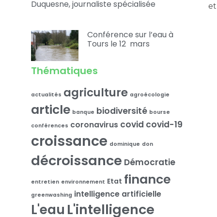
Duquesne, journaliste spécialisée
et
Conférence sur l’eau à
Tours le 12 mars
Thématiques
agriculture
actualités
agroécologie
article
biodiversité
banque
bourse
covid
covid-19
coronavirus
conférences
croissance
dominique
don
décroissance
Démocratie
finance
Etat
entretien
environnement
intelligence artificielle
greenwashing
L'intelligence
L'eau