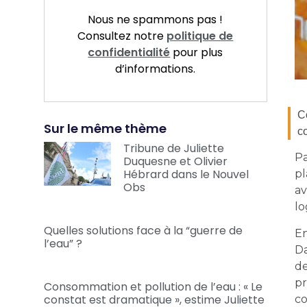
Nous ne spammons pas !
Consultez notre
politique de
confidentialité
pour plus
d’informations.
C
Sur le même thème
c
Tribune de Juliette
Pa
Duquesne et Olivier
Hébrard dans le Nouvel
pl
Obs
av
lo
Quelles solutions face à la “guerre de
En
l’eau” ?
Da
de
pr
Consommation et pollution de l’eau : « Le
constat est dramatique », estime Juliette
co