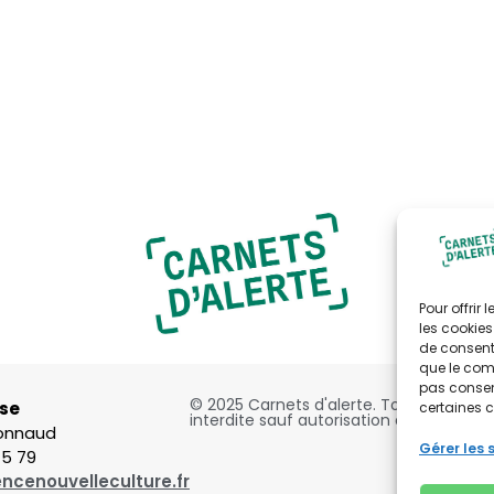
Pour offrir
les cookies
de consenti
que le comp
pas consent
© 2025 Carnets d'alerte. Toute reproduc
se
certaines c
interdite sauf autorisation expresse et 
bonnaud
Gérer les 
75 79
ncenouvelleculture.fr