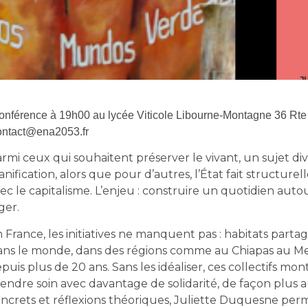
onférence à 19h00 au lycée Viticole Libourne-Montagne 36 Rte 
ontact@ena2053.fr
rmi ceux qui souhaitent préserver le vivant, un sujet divis
anification, alors que pour d’autres, l’État fait struct
ec le capitalisme. L’enjeu : construire un quotidien autou
ger.
 France, les initiatives ne manquent pas : habitats parta
ns le monde, dans des régions comme au Chiapas au Mex
puis plus de 20 ans. Sans les idéaliser, ces collectifs mon
endre soin avec davantage de solidarité, de façon plu
ncrets et réflexions théoriques, Juliette Duquesne perme