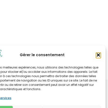
Gérer le consentement
 les meilleures expériences, nous utilisons des technologies telles que
 pour stocker et/ou accéder aux informations des appareils. Le fait
r à ces technologies nous permettra de traiter des données telles
ortement de navigation ou les ID uniques sur ce site. Le fait de ne
ir ou de retirer son consentement peut avoir un effet négatif sur
tion, intégrale ou partielle des éléments du site est
aractéristiques et fonctions.
préalable de Carnets d'alerte.
services