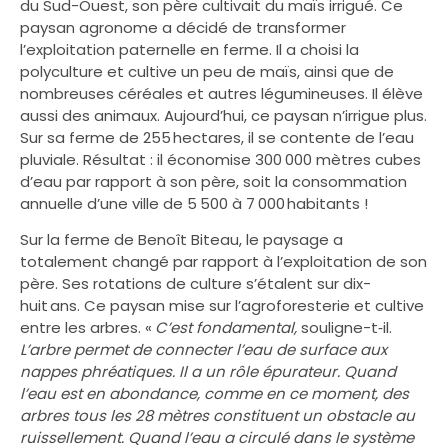
du Sud-Ouest, son père cultivait du maïs irrigué. Ce
paysan agronome a décidé de transformer
l’exploitation paternelle en ferme. Il a choisi la
polyculture et cultive un peu de maïs, ainsi que de
nombreuses céréales et autres légumineuses. Il élève
aussi des animaux. Aujourd’hui, ce paysan n’irrigue plus.
Sur sa ferme de 255 hectares, il se contente de l’eau
pluviale. Résultat : il économise 300 000 mètres cubes
d’eau par rapport à son père, soit la consommation
annuelle d’une ville de 5 500 à 7 000 habitants !
Sur la ferme de Benoît Biteau, le paysage a
totalement changé par rapport à l’exploitation de son
père. Ses rotations de culture s’étalent sur dix-
huit ans. Ce paysan mise sur l’agroforesterie et cultive
entre les arbres. «
C’est fondamental,
souligne-t‑il.
L’arbre permet de connecter l’eau de surface aux
nappes phréatiques. Il a un rôle épurateur. Quand
l’eau est en abondance, comme en ce moment, des
arbres tous les 28 mètres constituent un obstacle au
ruissellement. Quand l’eau a circulé dans le système