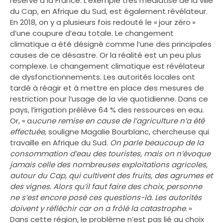
réservé à la France. L’exemple très médiatisé de la ville
du Cap, en Afrique du Sud, est également révélateur.
En 2018, on y a plusieurs fois redouté le « jour zéro »
d’une coupure d’eau totale. Le changement
climatique a été désigné comme l’une des principales
causes de ce désastre. Or la réalité est un peu plus
complexe. Le changement climatique est révélateur
de dysfonctionnements. Les autorités locales ont
tardé à réagir et à mettre en place des mesures de
restriction pour l’usage de la vie quotidienne. Dans ce
pays, l’irrigation prélève 64 % des ressources en eau.
Or, « a
ucune remise en cause de l’agriculture n’a été
effectuée,
souligne Magalie Bourblanc, chercheuse qui
travaille en Afrique du Sud.
On parle beaucoup de la
consommation d’eau des touristes, mais on n’évoque
jamais celle des nombreuses exploitations agricoles,
autour du Cap, qui cultivent des fruits, des agrumes et
des vignes. Alors qu’il faut faire des choix, personne
ne s’est encore posé ces questions-là. Les autorités
doivent y réfléchir car on a frôlé la catastrophe
. »
Dans cette région, le problème n’est pas lié au choix