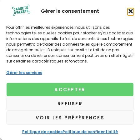
Gérer le consentement
Pour offrir les meilleures expériences, nous utilisons des
technologies telles que les cookies pour stocker et/ou accéder aux
informations des appareils. Le fait de consentir à ces technologies
Politique de confidentialité
nous permettra de traiter des données telles que le comportement
Politique de cookies (UE)
de navigation ou les ID uniques sur ce site. Le fait de ne pas
consentir ou de retirer son consentement peut avoir un effet négatif
Contact
sur certaines caractéristiques et fonctions.
Contact presse
Xavière Bourbonnaud
Gérer les services
Tél : 06 67 05 75 79
xaviere@lagencenouvelleculture.fr
ACCEPTER
© 2025 Carnets d'alerte. Toute reproduction, intégrale
ou partielle des éléments du site est interdite sauf
REFUSER
autorisation expresse et préalable de Carnets d'alerte.
VOIR LES PRÉFÉRENCES
Politique de cookies
Politique de confidentialité