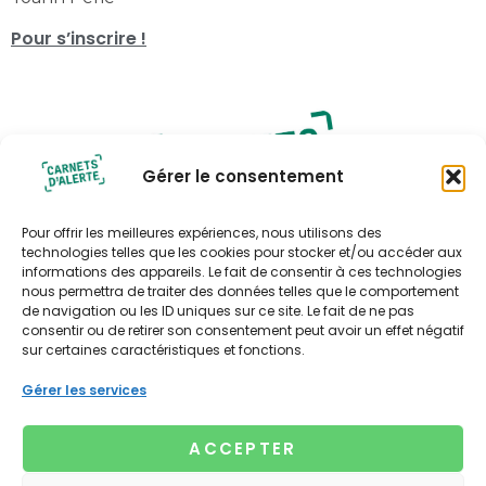
Pour s’inscrire !
Gérer le consentement
Pour offrir les meilleures expériences, nous utilisons des
technologies telles que les cookies pour stocker et/ou accéder aux
informations des appareils. Le fait de consentir à ces technologies
nous permettra de traiter des données telles que le comportement
Politique de confidentialité
de navigation ou les ID uniques sur ce site. Le fait de ne pas
consentir ou de retirer son consentement peut avoir un effet négatif
Politique de cookies (UE)
sur certaines caractéristiques et fonctions.
Contact
Contact presse
Gérer les services
Xavière Bourbonnaud
Tél : 06 67 05 75 79
ACCEPTER
xaviere@lagencenouvelleculture.fr